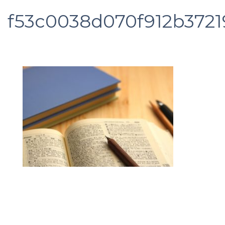
f53c0038d070f912b3721