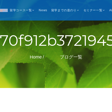
me
留学コース一覧
News
留学までの道のり
セミナー一覧
A
70f912b372194
Home
ブログ一覧