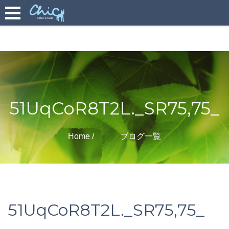
51UqCoR8T2L._SR75,75_
Home
ブログ一覧
51UqCoR8T2L._SR75,75_