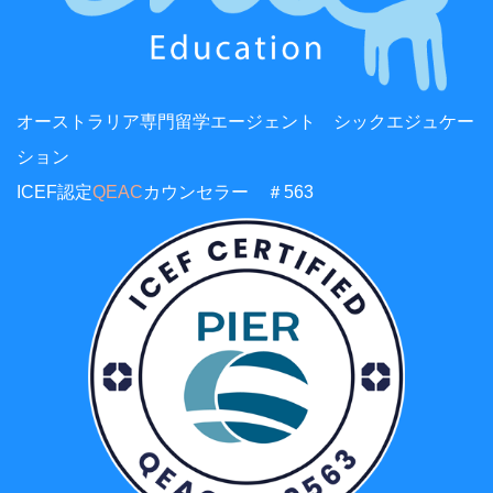
オーストラリア専門留学エージェント シックエジュケー
ション
ICEF認定
QEAC
カウンセラー ＃563