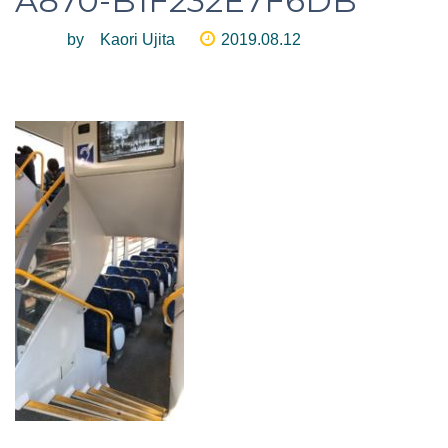
A870-B1F232E7F6DB
by Kaori Ujita
2019.08.12