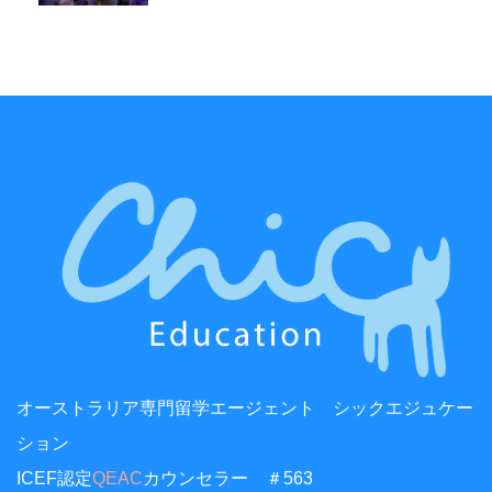
オーストラリア専門留学エージェント シックエジュケー
ション
ICEF認定
QEAC
カウンセラー ＃563