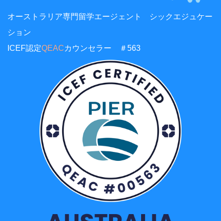
オーストラリア専門留学エージェント シックエジュケー
ション
ICEF認定
QEAC
カウンセラー ＃563