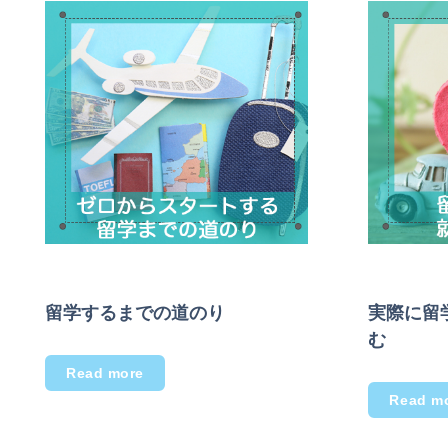
留学するまでの道のり
実際に留
む
Read more
Read m