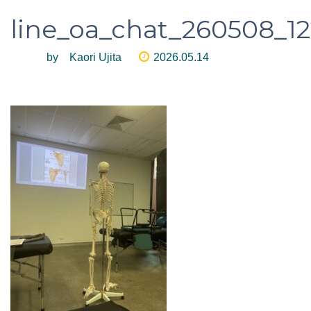
line_oa_chat_260508_1
by Kaori Ujita
2026.05.14