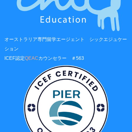
オーストラリア専門留学エージェント シックエジュケー
ション
ICEF認定
QEAC
カウンセラー ＃563