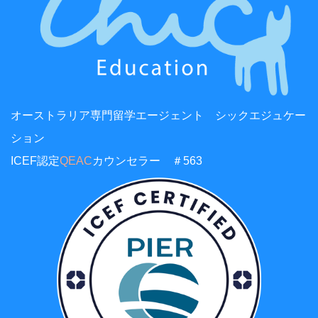
オーストラリア専門留学エージェント シックエジュケー
ション
ICEF認定
QEAC
カウンセラー ＃563